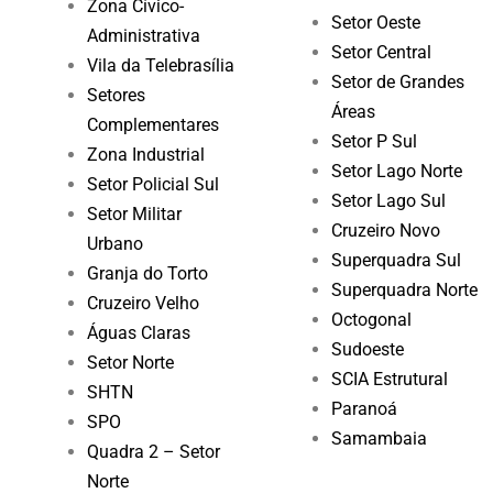
Zona Cívico-
Setor Oeste
Administrativa
Setor Central
Vila da Telebrasília
Setor de Grandes
Setores
Áreas
Complementares
Setor P Sul
Zona Industrial
Setor Lago Norte
Setor Policial Sul
Setor Lago Sul
Setor Militar
Cruzeiro Novo
Urbano
Superquadra Sul
Granja do Torto
Superquadra Norte
Cruzeiro Velho
Octogonal
Águas Claras
Sudoeste
Setor Norte
SCIA Estrutural
SHTN
Paranoá
SPO
Samambaia
Quadra 2 – Setor
Norte