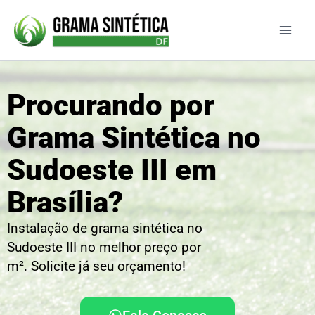
Ir
para
o
conteúdo
Procurando por
Grama Sintética no
Sudoeste III em
Brasília?
Instalação de grama sintética no
Sudoeste III no melhor preço por
m². Solicite já seu orçamento!