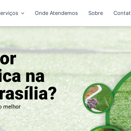
erviços
Onde Atendemos
Sobre
Contat
or
ica na
asília?
no melhor