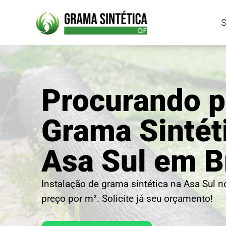
Ir
para
S
o
conteúdo
Procurando p
Grama Sintét
Asa Sul em Br
Instalação de grama sintética na Asa Sul 
preço por m². Solicite já seu orçamento!