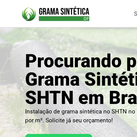
Ir
para
S
o
conteúdo
Procurando p
Grama Sintét
SHTN em Bras
Instalação de grama sintética no SHTN no
por m². Solicite já seu orçamento!