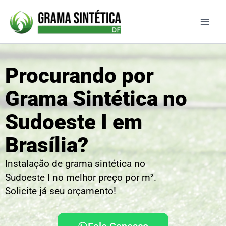
Ir
para
o
conteúdo
Procurando por
Grama Sintética no
Sudoeste I em
Brasília?
Instalação de grama sintética no
Sudoeste I no melhor preço por m².
Solicite já seu orçamento!