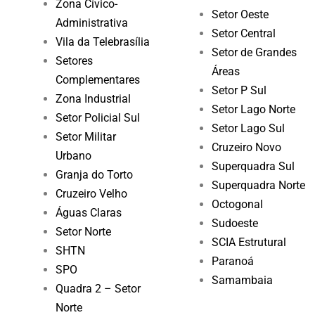
Zona Cívico-
Setor Oeste
Administrativa
Setor Central
Vila da Telebrasília
Setor de Grandes
Setores
Áreas
Complementares
Setor P Sul
Zona Industrial
Setor Lago Norte
Setor Policial Sul
Setor Lago Sul
Setor Militar
Cruzeiro Novo
Urbano
Superquadra Sul
Granja do Torto
Superquadra Norte
Cruzeiro Velho
Octogonal
Águas Claras
Sudoeste
Setor Norte
SCIA Estrutural
SHTN
Paranoá
SPO
Samambaia
Quadra 2 – Setor
Norte