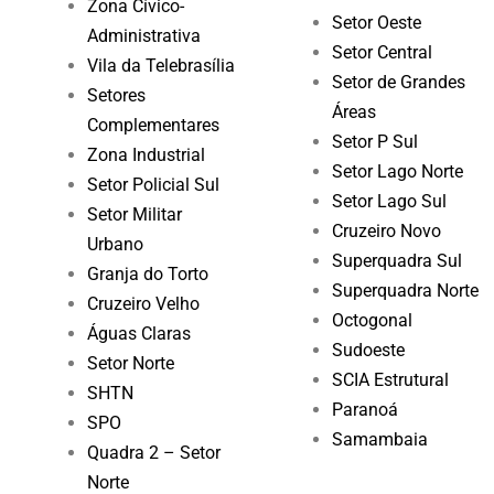
Zona Cívico-
Setor Oeste
Administrativa
Setor Central
Vila da Telebrasília
Setor de Grandes
Setores
Áreas
Complementares
Setor P Sul
Zona Industrial
Setor Lago Norte
Setor Policial Sul
Setor Lago Sul
Setor Militar
Cruzeiro Novo
Urbano
Superquadra Sul
Granja do Torto
Superquadra Norte
Cruzeiro Velho
Octogonal
Águas Claras
Sudoeste
Setor Norte
SCIA Estrutural
SHTN
Paranoá
SPO
Samambaia
Quadra 2 – Setor
Norte