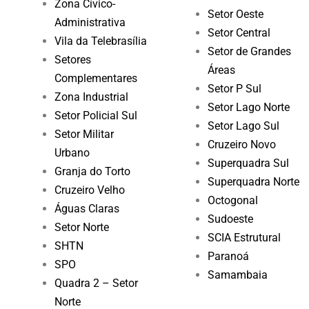
Zona Cívico-
Setor Oeste
Administrativa
Setor Central
Vila da Telebrasília
Setor de Grandes
Setores
Áreas
Complementares
Setor P Sul
Zona Industrial
Setor Lago Norte
Setor Policial Sul
Setor Lago Sul
Setor Militar
Cruzeiro Novo
Urbano
Superquadra Sul
Granja do Torto
Superquadra Norte
Cruzeiro Velho
Octogonal
Águas Claras
Sudoeste
Setor Norte
SCIA Estrutural
SHTN
Paranoá
SPO
Samambaia
Quadra 2 – Setor
Norte