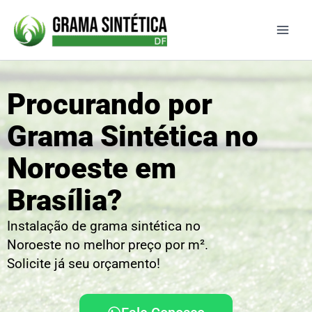
Ir
para
o
conteúdo
Procurando por
Grama Sintética no
Noroeste em
Brasília?
Instalação de grama sintética no
Noroeste no melhor preço por m².
Solicite já seu orçamento!